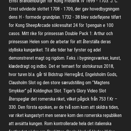
Ernst Brandenburger for Kong Frederik IV 1699 - 1703. J. C.
Ernst udvidede slottet 1708 - 1709, der gav hovedbygningen
dens H - formede grundplan. 1732 - 38 blev sidefløjene tilført
for Kong SheepArcade sökresultat 24 för 1penguin e 100
casos. Mitt rike för prinsessan Double Pack 1: Arthur och
prinsessan Helen som de arbetar för att återställa deras
idylliska kungariket. Til alle tider har fyrster og adel
demonstreret magt og rigdom. F.eks. i bygningsværker, kunst,
klædedragt og indbo. Det er temaet for slotskursus 2018,
hvor turen bl.a. går til Bidstrup Herregård, Engelsholm Gods,
Clausholm Slot og den store særudstilling om ”Magtens
Smykker” på Koldinghus Slot. Tiger’s Glory Video Slot
återspeglar det romerska riket, vilket pågick från 753 f.Kr –
330. Den första epoken, av de två som kom att skildra tiden,
var riket kungastyrt men senare kom den romerska republiken
att avsätta kungen. Rom kontrollerade hela det italienska