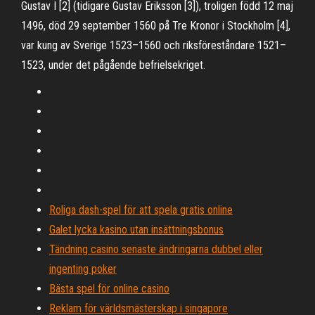
Gustav I [2] (tidigare Gustav Eriksson [3]), troligen född 12 maj
1496, död 29 september 1560 på Tre Kronor i Stockholm [4],
var kung av Sverige 1523–1560 och riksföreståndare 1521–
1523, under det pågående befrielsekriget.
Roliga dash-spel för att spela gratis online
Galet lycka kasino utan insättningsbonus
Tändning casino senaste ändringarna dubbel eller
ingenting poker
Bästa spel för online casino
Reklam för världsmästerskap i singapore