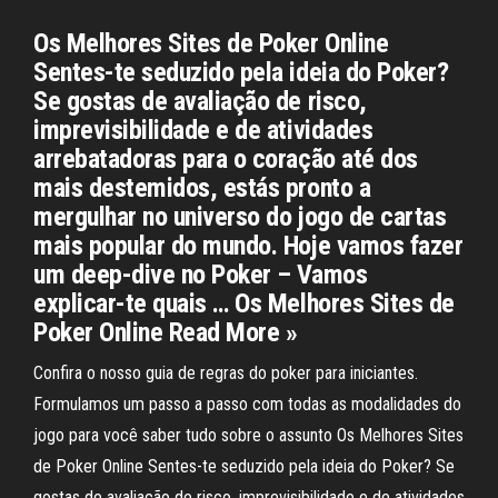
Os Melhores Sites de Poker Online
Sentes-te seduzido pela ideia do Poker?
Se gostas de avaliação de risco,
imprevisibilidade e de atividades
arrebatadoras para o coração até dos
mais destemidos, estás pronto a
mergulhar no universo do jogo de cartas
mais popular do mundo. Hoje vamos fazer
um deep-dive no Poker – Vamos
explicar-te quais … Os Melhores Sites de
Poker Online Read More »
Confira o nosso guia de regras do poker para iniciantes.
Formulamos um passo a passo com todas as modalidades do
jogo para você saber tudo sobre o assunto Os Melhores Sites
de Poker Online Sentes-te seduzido pela ideia do Poker? Se
gostas de avaliação de risco, imprevisibilidade e de atividades