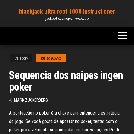
Skip
blackjack ultra roof 1000 instruktioner
to
jackpot-cazinojvah.web.app
the
content
Category
Rulison65292
Sequencia dos naipes ingen
poker
By
MARK ZUCKERBERG
A pontuação no poker é a chave para entender a estratégia
do jogo. Se você gosta de apostar no poker, tentar com o
poker provavelmente seja uma das melhores opções.Posto