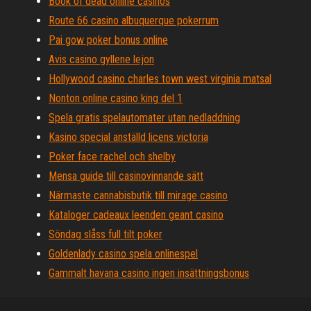
Book of dead online casinos
Route 66 casino albuquerque pokerrum
Pai gow poker bonus online
Avis casino gyllene lejon
Hollywood casino charles town west virginia matsal
Nonton online casino king del 1
Spela gratis spelautomater utan nedladdning
Kasino special anställd licens victoria
Poker face rachel och shelby
Mensa guide till casinovinnande sätt
Närmaste cannabisbutik till mirage casino
Kataloger cadeaux leenden geant casino
Söndag slåss full tilt poker
Goldenlady casino spela onlinespel
Gammalt havana casino ingen insättningsbonus