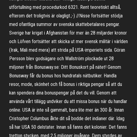
utförtullning med procedurkod 6321. Rent teoretiskt alltså,
efterom det troligtvis är olagligt.;-) //Nisse fortsätter stödja
med ofantliga summor av svenska skattebetalares pengar.
Sverige har krigat i Afghanistan för mer än 28 miljarder kronor
och Löfven fortsätter att skicka ut mer svensk militär i världen
(Irak, Mali med mera) att strida på USA-imperiets sida. Göran
Persson blev godsägare och Wallström plockade ut 28
miljoner från Bonusway.se: Ditt Bonuskort på nätet! Genom
Bonusway får du bonus hos hundratals nätbutiker. Handla
resor, mode, skönhet och få bonus i riktiga pengar så att du
kan spendera dina bonuspengar på det du vill. Genom att
använda vårt tillägg undviker du att missa bonus när du handlar
online. USA är inte så gammalt, bara lite mer än 300 år. Innan
Cristopher Columbus åkte dit så bodde det indianer där. Idag
så har USA 50 delstater. Innan så fanns det kolonier. Det fanns
tretton stycken, med 2,5 miljoner invånare. Dem styrdes av