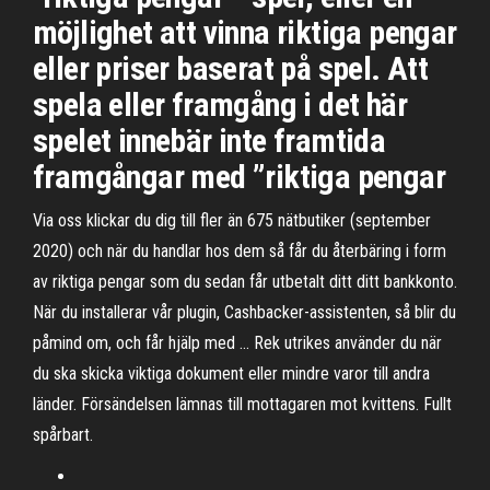
möjlighet att vinna riktiga pengar
eller priser baserat på spel. Att
spela eller framgång i det här
spelet innebär inte framtida
framgångar med ”riktiga pengar
Via oss klickar du dig till fler än 675 nätbutiker (september
2020) och när du handlar hos dem så får du återbäring i form
av riktiga pengar som du sedan får utbetalt ditt ditt bankkonto.
När du installerar vår plugin, Cashbacker-assistenten, så blir du
påmind om, och får hjälp med … Rek utrikes använder du när
du ska skicka viktiga dokument eller mindre varor till andra
länder. Försändelsen lämnas till mottagaren mot kvittens. Fullt
spårbart.