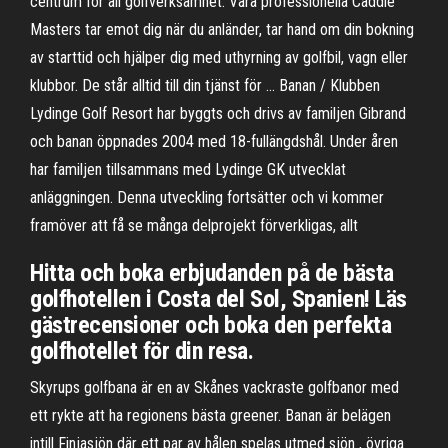
centrum för all golfverksamhet. Våra professionella Caddie
Masters tar emot dig när du anländer, tar hand om din bokning
av starttid och hjälper dig med uthyrning av golfbil, vagn eller
klubbor. De står alltid till din tjänst för … Banan / Klubben
Lydinge Golf Resort har byggts och drivs av familjen Gibrand
och banan öppnades 2004 med 18-fullängdshål. Under åren
har familjen tillsammans med Lydinge GK utvecklat
anläggningen. Denna utveckling fortsätter och vi kommer
framöver att få se många delprojekt förverkligas, allt
Hitta och boka erbjudanden på de bästa
golfhotellen i Costa del Sol, Spanien! Läs
gästrecensioner och boka den perfekta
golfhotellet för din resa.
Skyrups golfbana är en av Skånes vackraste golfbanor med
ett rykte att ha regionens bästa greener. Banan är belägen
intill Finjasjön där ett par av hålen spelas utmed sjön , övriga