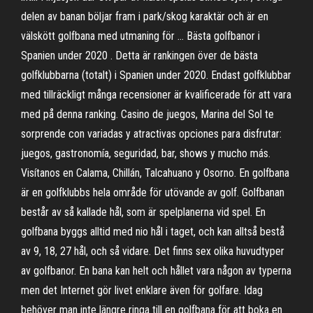
delen av banan böljar fram i park/skog karaktär och är en
välskött golfbana med utmaning för … Bästa golfbanor i
Spanien under 2020 . Detta är rankingen över de bästa
golfklubbarna (totalt) i Spanien under 2020. Endast golfklubbar
med tillräckligt många recensioner är kvalificerade för att vara
med på denna ranking. Casino de juegos, Marina del Sol te
sorprende con variadas y atractivas opciones para disfrutar:
juegos, gastronomía, seguridad, bar, shows y mucho más.
Visítanos en Calama, Chillán, Talcahuano y Osorno. En golfbana
är en golfklubbs hela område för utövande av golf. Golfbanan
består av så kallade hål, som är spelplanerna vid spel. En
golfbana byggs alltid med nio hål i taget, och kan alltså bestå
av 9, 18, 27 hål, och så vidare. Det finns sex olika huvudtyper
av golfbanor. En bana kan helt och hållet vara någon av typerna
men det Internet gör livet enklare även för golfare. Idag
behöver man inte längre ringa till en golfbana för att boka en