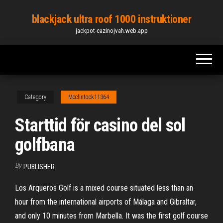
Skip
blackjack ultra roof 1000 instruktioner
to
jackpot-cazinojvah.web.app
the
content
Category
Mcclintock11364
Starttid för casino del sol
golfbana
By
PUBLISHER
Los Arqueros Golf is a mixed course situated less than an
hour from the international airports of Málaga and Gibraltar,
and only 10 minutes from Marbella. It was the first golf course