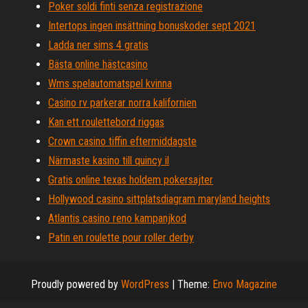
Poker soldi finti senza registrazione
Intertops ingen insättning bonuskoder sept 2021
Ladda ner sims 4 gratis
Bästa online hästcasino
Wms spelautomatspel kvinna
Casino rv parkerar norra kalifornien
Kan ett roulettebord riggas
Crown casino tiffin eftermiddagste
Närmaste kasino till quincy il
Gratis online texas holdem pokersajter
Hollywood casino sittplatsdiagram maryland heights
Atlantis casino reno kampanjkod
Patin en roulette pour roller derby
Proudly powered by
WordPress
|
Theme:
Envo Magazine