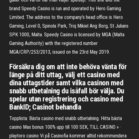
brand Speedy Casino is run and operated by Hero Gaming
Limited. The address to the company's head office is Hero
Gaming, Level 0, Spinola Park, Triq Mikiel Ang Borg, St Julians
SPK 1000, Malta. Speedy Casino is licensed by MGA (Malta
Gaming Authority) with the registered number
MGA/CRP/253/2013, issued on the 23rd May 2019.
Försäkra dig om att inte behöva vänta för
länge på ditt uttag, välj ett casino med
dina uttagstider samt vilka casinon med
snabb utbetalning du isåfall bör välja. Du
spelar utan registrering och casino med
BankID; Casinot behandla
Topplista: Bästa casino med snabb utbetalning. Hitta bästa
casino Max bonus 100% upp till 100 SEK, TILL CASINO » ·
playtoro casino Vi på Casinofia kommer alltid rekommendera