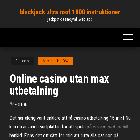
Skip
blackjack ultra roof 1000 instruktioner
to
jackpot-cazinojvah.web.app
the
content
Category
Mcclintock11364
Online casino utan max
utbetalning
By
EDITOR
Det har aldrig varit enklare att få casino utbetalning 15 min! Nu
kan du använda surfplattan för att spela på casino med mobilt
bankid; Finns det ett sätt för mig att hitta alla casinon på