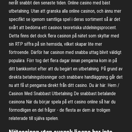
neråt snabbt den senaste tiden. Online casino med bäst
utbetalning. Utan att granska alla online casinon, och ännu mer
specifikt se igenom samtliga spel i deras sortiment så är det
svårt att bedöma ett casinos teoretiska utdelningsprocent.
Detta finns det dock flera casinon på nätet som skyltar med
sin RTP siffra på sin hemsida, vilket skapar lite mer
förtroende. Därför har casinon med snabba uttag blivit väldigt
populära. Förr tog det flera dagar innan pengarna kom in på
ditt bankkontot efter att du begärt en utbetalning. På grund av
direkta betalningslösningar och snabbare handläggning går det
nu att få ut pengarna direkt från ditt casino. Du är här: Hem /
Casinon Med Snabbast Utbetalning De snabbast betalande
casinona När du börjar spela på ett casino online så har du
förmodligen en del frågor - de flesta av dem är troligen
relaterade till själva spelen.