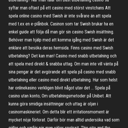
syftar man oftast på ett casino med störst vinstchans Att
spela online casino med Swish är inte svårare än att spela
med t.ex en e-plånbok. Casinon som tar Swish brukar ha en
enkel guide att följa då man gör sin casino Swish insättning.
Behöver man hjälp med att komma igång med Swish är det
enklare att besöka deras hemsida. Finns casino med Swish
utbetalning? Det kan man! Casino med snabb utbetalning och
att spela med direkt & snabba uttag. Om man inte vill vänta på
sina pengar är det avgörande att spela på casino med snabb
utbetalning eller casino med direkt utbetalning. Hur som helst
har onlinekasino verkligen blivit något utav det … Spela på
casino utan konto; Om utbetalningsmetoder på Unibet. Att
kunna göra smidiga insättningar och uttag är oljan i
casinomaskineriet. Om detta blir ett irritationsmoment är
mycket nöje förlorat. Därför bör man alltid undersöka vad som
gäller och varför när man väljer spelsajt. This site and the