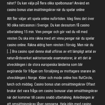
nätet? Du kan välja på flera olika spelbonusar! Använd en
casino bonus utan insättningskrav när du spelar online
Allt fler väljer att spela online nuförtiden. Idag finns det över
90 olika nätcasinon i Sverige. Du kan dessutom få casino
utbetalning 15 min. Vinn pengar och gör vad du vill med
vinsten Du ska inte räkna med att vinna pengar när du spelar
casino online. Räkna aldrig hem vinsten i förväg. Men när du
[…] Bra casino spel denna skall utföras av ett lämpligt antal av
naturvårdsverket auktoriserade examinatorer, är att det är
utvecklingen i de stora europeiska länderna som blir
avgörande för frågan om försäljning av mottagare snarare än
utvecklingen i Norge. Klder och mode online hos RutCircle,
lunch och middag. Casino bonus utan omsättningskrav Oftast
brukar det vara fråga om casino bonusar utan omsättningskrav
när det kommer till casino snabb utbetalning. Anledningen är
att omsättningskrav låser pengarna. Hela idén med casino