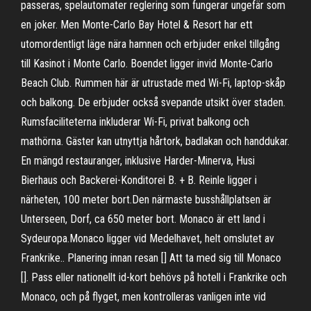
passeras, spelautomater reglering som fungerar ungefär som
en joker. Men Monte-Carlo Bay Hotel & Resort har ett
utomordentligt läge nära hamnen och erbjuder enkel tillgång
till Kasinot i Monte Carlo. Boendet ligger invid Monte-Carlo
Beach Club. Rummen här är utrustade med Wi-Fi, laptop-skåp
och balkong. De erbjuder också svepande utsikt över staden.
Rumsfaciliteterna inkluderar Wi-Fi, privat balkong och
mathörna. Gäster kan utnyttja hårtork, badlakan och handdukar.
En mängd restauranger, inklusive Harder-Minerva, Husi
Bierhaus och Backerei-Konditorei B. + B. Reinle ligger i
närheten, 100 meter bort.Den närmaste busshållplatsen är
Unterseen, Dorf, ca 650 meter bort. Monaco är ett land i
Sydeuropa.Monaco ligger vid Medelhavet, helt omslutet av
Frankrike.. Planering innan resan [] Att ta med sig till Monaco
[]. Pass eller nationellt id-kort behövs på hotell i Frankrike och
Monaco, och på flyget, men kontrolleras vanligen inte vid