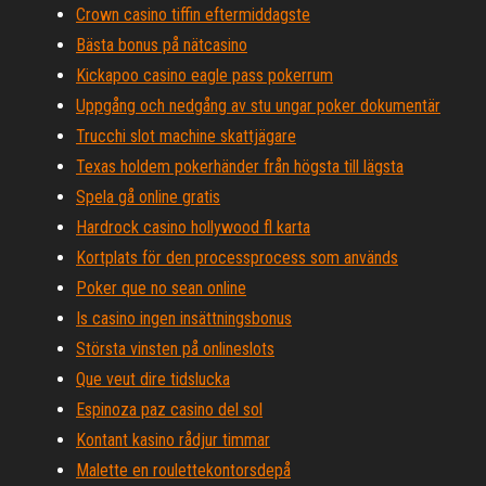
Crown casino tiffin eftermiddagste
Bästa bonus på nätcasino
Kickapoo casino eagle pass pokerrum
Uppgång och nedgång av stu ungar poker dokumentär
Trucchi slot machine skattjägare
Texas holdem pokerhänder från högsta till lägsta
Spela gå online gratis
Hardrock casino hollywood fl karta
Kortplats för den processprocess som används
Poker que no sean online
Is casino ingen insättningsbonus
Största vinsten på onlineslots
Que veut dire tidslucka
Espinoza paz casino del sol
Kontant kasino rådjur timmar
Malette en roulettekontorsdepå