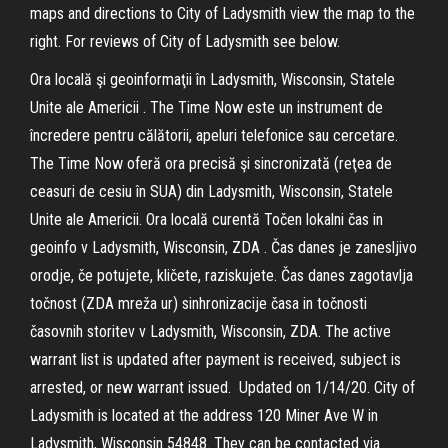
maps and directions to City of Ladysmith view the map to the
right. For reviews of City of Ladysmith see below.
Ora locală şi geoinformaţii în Ladysmith, Wisconsin, Statele
Unite ale Americii . The Time Now este un instrument de
încredere pentru călătorii, apeluri telefonice sau cercetare.
The Time Now oferă ora precisă şi sincronizată (reţea de
ceasuri de cesiu în SUA) din Ladysmith, Wisconsin, Statele
Unite ale Americii. Ora locală curentă Točen lokalni čas in
geoinfo v Ladysmith, Wisconsin, ZDA . Čas danes je zanesljivo
orodje, če potujete, kličete, raziskujete. Čas danes zagotavlja
točnost (ZDA mreža ur) sinhronizacije časa in točnosti
časovnih storitev v Ladysmith, Wisconsin, ZDA. The active
warrant list is updated after payment is received, subject is
arrested, or new warrant issued. Updated on 1/14/20. City of
Ladysmith is located at the address 120 Miner Ave W in
Ladysmith, Wisconsin 54848. They can be contacted via