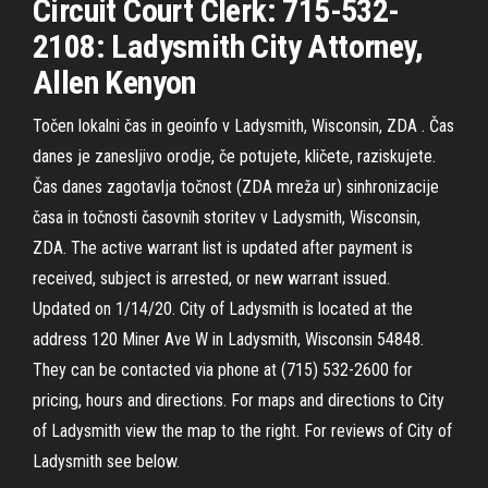
Circuit Court Clerk: 715-532-
2108: Ladysmith City Attorney,
Allen Kenyon
Točen lokalni čas in geoinfo v Ladysmith, Wisconsin, ZDA . Čas
danes je zanesljivo orodje, če potujete, kličete, raziskujete.
Čas danes zagotavlja točnost (ZDA mreža ur) sinhronizacije
časa in točnosti časovnih storitev v Ladysmith, Wisconsin,
ZDA. The active warrant list is updated after payment is
received, subject is arrested, or new warrant issued.
Updated on 1/14/20. City of Ladysmith is located at the
address 120 Miner Ave W in Ladysmith, Wisconsin 54848.
They can be contacted via phone at (715) 532-2600 for
pricing, hours and directions. For maps and directions to City
of Ladysmith view the map to the right. For reviews of City of
Ladysmith see below.