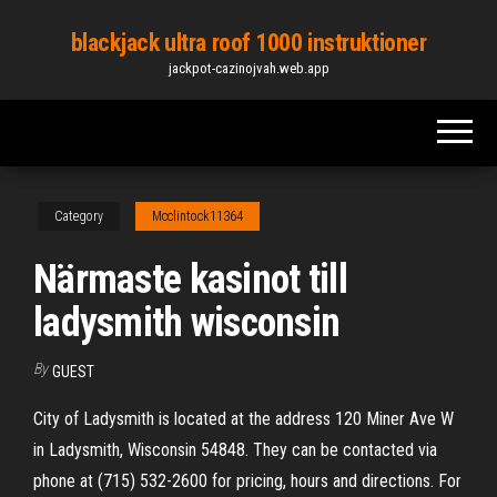
Skip
blackjack ultra roof 1000 instruktioner
to
jackpot-cazinojvah.web.app
the
content
Category
Mcclintock11364
Närmaste kasinot till
ladysmith wisconsin
By
GUEST
City of Ladysmith is located at the address 120 Miner Ave W
in Ladysmith, Wisconsin 54848. They can be contacted via
phone at (715) 532-2600 for pricing, hours and directions. For