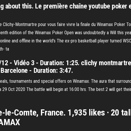
king about this. Le première chaîne youtube poke
 Clichy-Montmartre pour vous faire vivre la finale du Winamax Poker To
eventh edition of the Winamax Poker Open was undoubtedly a Will this yea
online and offline in the world's The ex-pro basketball player turned 
h- ta
12 - Vidéo 3 - Duration: 1:25. clichy montmartre 
T Barcelone - Duration: 3:47.
als, tournaments and special offers on Winamax. The aura that surrounds 
ca 29 Oct 2020 The battle will begin at 16:00 hrs. The best 2 will get their
-le-Comte, France. 1,935 likes · 20 tal
INAMAX