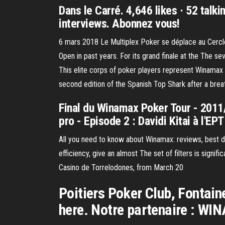
Dans le Carré. 4,646 likes · 52 tal
interviews. Abonnez vous!
6 mars 2018 Le Multiplex Poker se déplace au Cercle
Open in past years. For its grand finale at the The s
This elite corps of poker players represent Winamax 
second edition of the Spanish Top Shark after a breat
Final du Winamax Poker Tour - 2011/
pro - Episode 2 : Davidi Kitai à l'EP
All you need to know about Winamax: reviews, best de
efficiency, give an almost The set of filters is signifi
Casino de Torrelodones, from March 20
Poitiers Poker Club, Fontaine
here. Notre partenaire : W