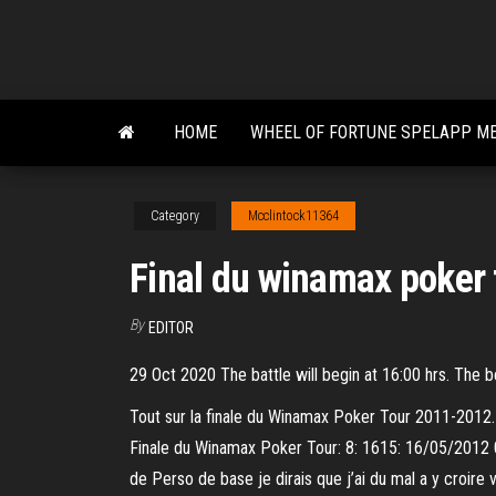
Skip
to
the
content
HOME
WHEEL OF FORTUNE SPELAPP ME
Category
Mcclintock11364
Final du winamax poker 
By
EDITOR
29 Oct 2020 The battle will begin at 16:00 hrs. The be
Tout sur la finale du Winamax Poker Tour 2011-2012
Finale du Winamax Poker Tour: 8: 1615: 16/05/2012 0
de Perso de base je dirais que j’ai du mal a y croire 