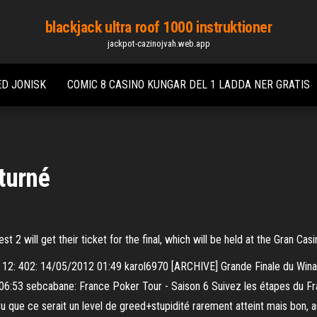
blackjack ultra roof 1000 instruktioner
jackpot-cazinojvah.web.app
D JONISK
COMIC 8 CASINO KUNGAR DEL 1 LADDA NER GRATIS
turné
st 2 will get their ticket for the final, which will be held at the Gran 
. 12: 402: 14/05/2012 01:49 karol6970 [ARCHIVE] Grande Finale du Win
6:53 sebcabane: France Poker Tour - Saison 6 Suivez les étapes du Fran
vu que ce serait un level de greed+stupidité rarement atteint mais bon, a