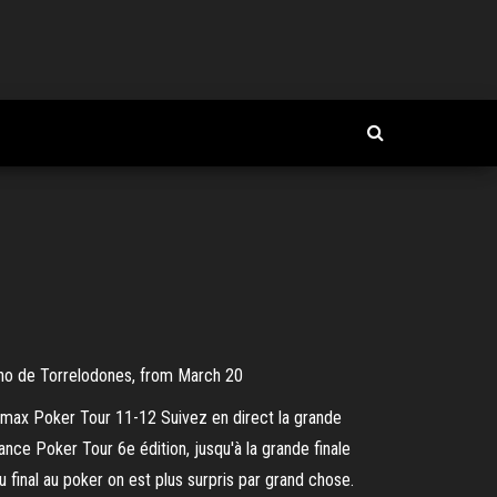
Casino de Torrelodones, from March 20
amax Poker Tour 11-12 Suivez en direct la grande
ce Poker Tour 6e édition, jusqu'à la grande finale
u final au poker on est plus surpris par grand chose.