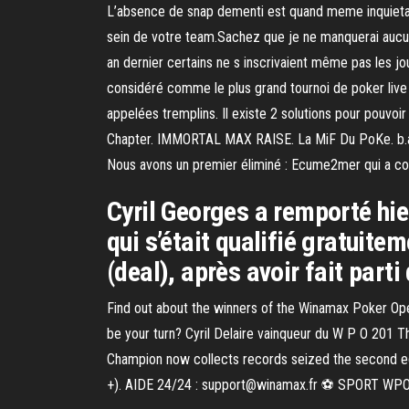
L’absence de snap dementi est quand meme inquietant
sein de votre team.Sachez que je ne manquerai aucun
an dernier certains ne s inscrivaient même pas les 
considéré comme le plus grand tournoi de poker live 
appelées tremplins. Il existe 2 solutions pour pouvoir 
Chapter. IMMORTAL MAX RAISE. La MiF Du PoKe. b.a.
Nous avons un premier éliminé : Ecume2mer qui a c
Cyril Georges a remporté hie
qui s’était qualifié gratuite
(deal), après avoir fait parti
Find out about the winners of the Winamax Poker Open
be your turn? Cyril Delaire vainqueur du W P O 201 T
Champion now collects records seized the second ed
+). AIDE 24/24 : support@winamax.fr ⚽ SPORT WPODub