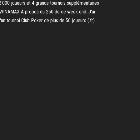
t 2 000 joueurs et 4 grands tournois supplémentaires
e : WINAMAX A propos du 250 de ce week end. J'ai
'un tournoi Club Poker de plus de 50 joueurs (.fr)